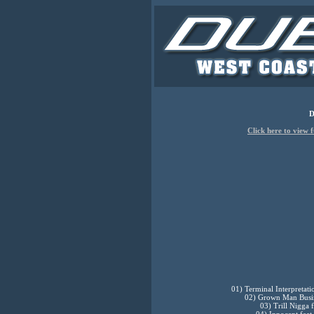
D
Click here to view f
01) Terminal Interpretat
02) Grown Man Busin
03) Trill Nigga 