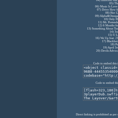
04) Innocent fea
05) Th
06) Music Is Love
07) Drive Slow f
08) Hot 1
09) Alpha&Omega 
10) Only H
11) Mr. Pretende
12) 6 Months fe
13) Something About Tod
14) 3r
15) U L
16) We Up feat. 
17) Blackber
18) P
19) April 3r
20) Devils Advoc
Code to embed this 
Code to embed thi
Direct linking is prohibited as per